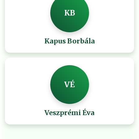
KB
Kapus Borbála
VÉ
Veszprémi Éva