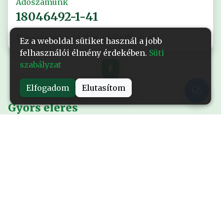
Adószámunk
18046492-1-41
Támogasson minket adója 1%-ával!
Ez a weboldal sütiket használ a jobb
felhasználói élmény érdekében.
Süti
szabályzat
Elfogadom
Elutasítom
Gyors elérés
Nyitólap
Alapítványról
Események
Kiadványok
Sajtó
Rendhagyó történetek