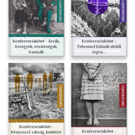
Konferenciakötet - Árvák,
Konferenciakötet -
özvegyek, veszteségek,
Tebenned bíztunk eleitől
traumák
fogva...
Konferenciakötet -
Konferenciakötet -
Kényszerű rabság, kettétört