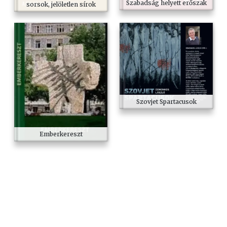
Szabadság helyett erőszak
sorsok, jelöletlen sírok
Szovjet Spartacusok
Emberkereszt