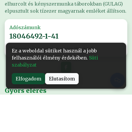
elhurcolt és kényszermunka táborokban (GULAG)
elpusztult sok tízezer magyarnak emléket állítson.
Adószámunk
18046492-1-41
Támogasson minket adója 1%-ával!
Ez a weboldal sütiket használ a jobb
felhasználói élmény érdekében.
Süti
szabályzat
Elfogadom
Elutasítom
Gyors elérés
Nyitólap
Alapítványról
Események
Kiadványok