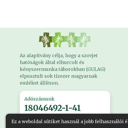
Az alapítvány célja, hogy a szovjet
hatóságok által elhurcolt és
kényszermunka táborokban (GULAG)
elpusztult sok tízezer magyarnak
emléket állítson.
Adószámunk
18046492-1-41
Támogasson minket adója 1%-
Ez a weboldal sütiket használ a jobb felhasználói
ával!