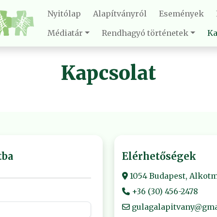
Nyitólap
Alapítványról
Események
Médiatár
Rendhagyó történetek
Ka
Kapcsolat
tba
Elérhetőségek
1054 Budapest, Alkotmá
+36 (30) 456-2478
gulagalapitvany@gma