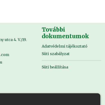
További
dokumentumok
 utca 4. V./19.
Adatvédelmi tájékoztató
Süti szabályzat
l.com
hu
Süti beállítása