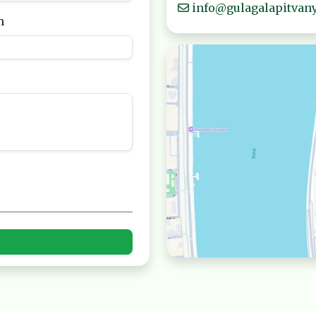
info@gulagalapitvany
m