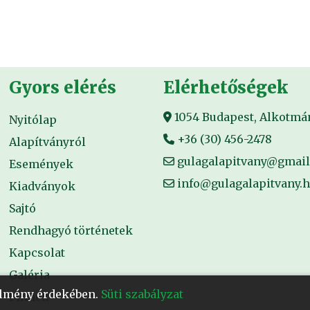
Gyors elérés
Elérhetőségek
1054 Budapest, Alkotmány
Nyitólap
+36 (30) 456-2478
Alapítványról
gulagalapitvany@gmai
Események
info@gulagalapitvany.
Kiadványok
Sajtó
Rendhagyó történetek
Kapcsolat
Galéria
 élmény érdekében.
Süti szabályzat
Filmek