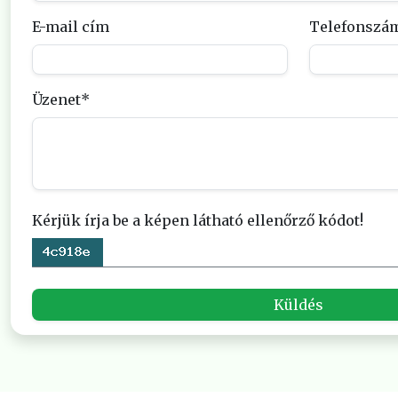
E-mail cím
Telefonszá
Üzenet
Kérjük írja be a képen látható ellenőrző kódot!
Küldés