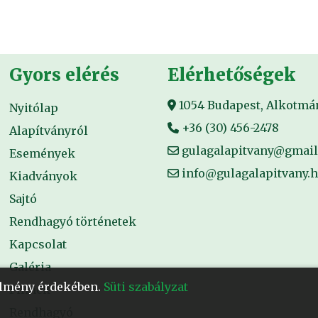
Gyors elérés
Elérhetőségek
1054 Budapest, Alkotmány
Nyitólap
+36 (30) 456-2478
Alapítványról
gulagalapitvany@gmai
Események
info@gulagalapitvany.
Kiadványok
Sajtó
Rendhagyó történetek
Kapcsolat
Galéria
 élmény érdekében.
Süti szabályzat
Filmek
Rendhagyó