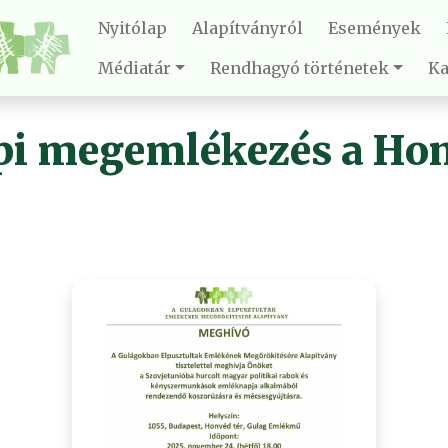
Nyitólap
Alapítványról
Események
Médiatár
Rendhagyó történetek
Ka
i megemlékezés a Hon