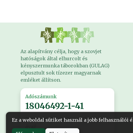
Az alapítvány célja, hogy a szovjet
hatóságok által elhurcolt és
kényszermunka táborokban (GULAG)
elpusztult sok tízezer magyarnak
emléket állítson.
Adószámunk
18046492-1-41
Támogasson minket adója 1%-
Ez a weboldal sütiket használ a jobb felhasználói
ával!