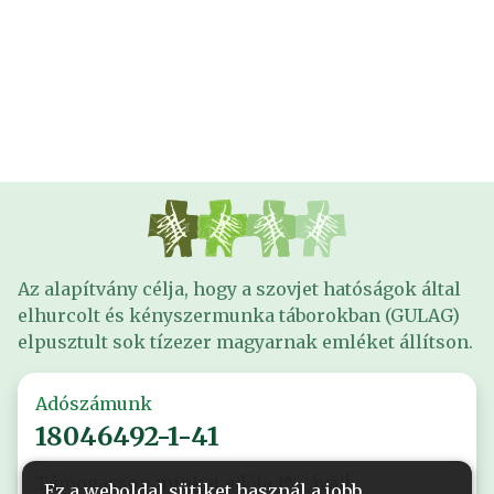
Az alapítvány célja, hogy a szovjet hatóságok által
elhurcolt és kényszermunka táborokban (GULAG)
elpusztult sok tízezer magyarnak emléket állítson.
Adószámunk
18046492-1-41
Támogasson minket adója 1%-ával!
Ez a weboldal sütiket használ a jobb