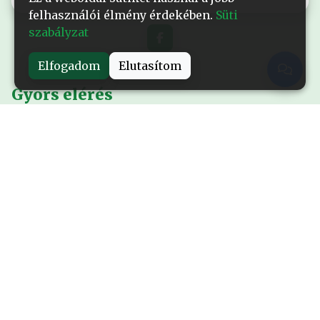
felhasználói élmény érdekében.
Süti
szabályzat
Elfogadom
Elutasítom
Gyors elérés
Nyitólap
Alapítványról
Események
Kiadványok
Sajtó
Rendhagyó történetek
Kapcsolat
Galéria
Filmek