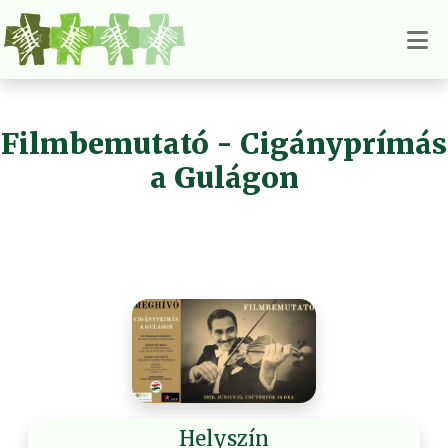
Filmbemutató - Cigányprímás
a Gulágon
Helyszín