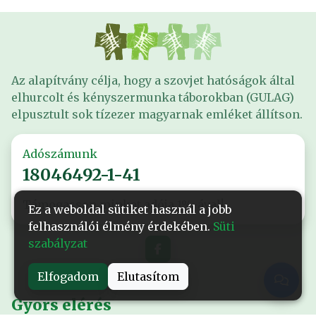
Az alapítvány célja, hogy a szovjet hatóságok által
elhurcolt és kényszermunka táborokban (GULAG)
elpusztult sok tízezer magyarnak emléket állítson.
Adószámunk
18046492-1-41
Támogasson minket adója 1%-ával!
Ez a weboldal sütiket használ a jobb
felhasználói élmény érdekében.
Süti
szabályzat
Elfogadom
Elutasítom
Gyors elérés