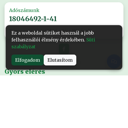
Adószámunk
18046492-1-41
Támogasson minket adója 1%-ával!
Ez a weboldal sütiket használ a jobb
felhasználói élmény érdekében.
Süti
szabályzat
Elfogadom
Elutasítom
Gyors elérés
Nyitólap
Alapítványról
Események
Kiadványok
Sajtó